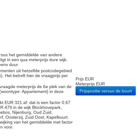
versus het gemiddelde van andere
gt in een qua meterprijs dure wijk.
eens duur.
tementen uit hetzelfde postcodegebied
Het betreft hier de vraagprijs per
Prijs EUR
Meterprijs EUR
vraagde meterprijs de 6e plek van de
Prijspositie versus de buurt
 (woontype: Appartement) in deze
t EUR 321 af: dat is een factor 0.67
R 479 in de wijk Blockhovepark,
ebos, Nijenburg, Oud Zuid,
f, Oosterzij, Zuid Oost, Kapelbuurt.
fwijking van het gemiddelde met factor
n voor.