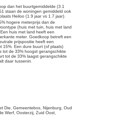
koop dan het buurtgemiddelde (3.1
1851 staan de woningen gemiddeld ook
aats Heiloo (1.9 jaar vs 1.7 jaar).
5% hogere meterprijs dan de
oontype (huis met tuin, huis met land
 Een huis met land heeft een
ierkante meter. Goedkoop betreft een
trale prijspositie heeft een
t 15%. Een dure buurt (of plaats)
js tot de 33% hoogst gerangschikte
rt tot de 33% laagst gerangschikte
alt daar tussenin.
Het Die, Gemeentebos, Nijenburg, Oud
de Werf, Oosterzij, Zuid Oost,