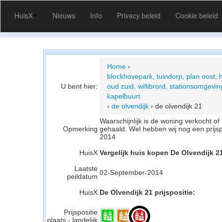
HuisX
Nieuws
Info
Privacy beleid
Cookie beleid
Home
›
blockhovepark, tuindorp, plan oost, 
U bent hier:
oud zuid, willibrord, stationsomgeving
kapelbuurt
›
de olvendijk
›
de olvendijk 21
Waarschijnlijk is de woning verkocht 
Opmerking
gehaald. Wel hebben wij nog een prijs
2014
HuisX
Vergelijk huis kopen De Olvendijk 2
Laatste
02-September-2014
peildatum
HuisX
De Olvendijk 21 prijspositie:
Prijspositie
plaats - landelijk