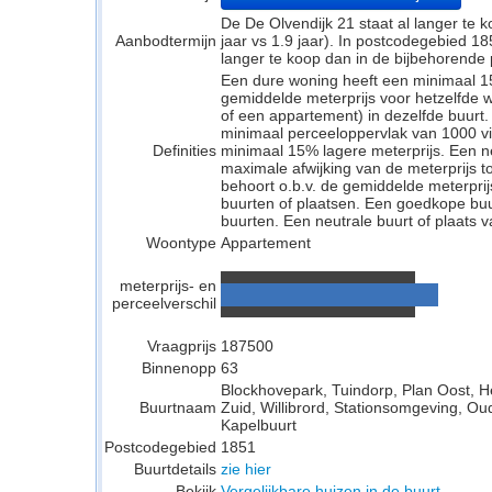
De De Olvendijk 21 staat al langer te 
Aanbodtermijn
jaar vs 1.9 jaar). In postcodegebied 
langer te koop dan in de bijbehorende pl
Een dure woning heeft een minimaal 1
gemiddelde meterprijs voor hetzelfde w
of een appartement) in dezelfde buurt.
minimaal perceeloppervlak van 1000 v
Definities
minimaal 15% lagere meterprijs. Een neu
maximale afwijking van de meterprijs to
behoort o.b.v. de gemiddelde meterpri
buurten of plaatsen. Een goedkope buu
buurten. Een neutrale buurt of plaats v
Woontype
Appartement
meterprijs- en
perceelverschil
Vraagprijs
187500
Binnenopp
63
Blockhovepark, Tuindorp, Plan Oost, 
Buurtnaam
Zuid, Willibrord, Stationsomgeving, Ou
Kapelbuurt
Postcodegebied
1851
Buurtdetails
zie hier
Bekijk
Vergelijkbare huizen in de buurt