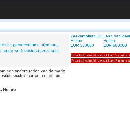
Zeekamplaan 16
Laan Van Zee
Heiloo
Heiloo
het die, gemeentebos, nijenburg,
EUR 350000
EUR 550000
, oude werf, oosterzij, zuid oost,
Data table should have at least 2 columns
Data table should have at least 2 columns
of om een andere reden van de markt
positie beschikbaar per september
1, Heiloo