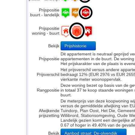
Prijspositie
buurt - landelijk
Prijspositie
woning - buurt
Bekijk
Prijshistorie
Dit appartement is neutraal geprijsd 
Prijspositie
appartementen in de buurt. De woning li
Het prijskarakter van de plaats is even
Het prijsverschil versus andere appar
Prijsverschil
bedraagt 12% (EUR 2976 vs EUR 2655). 
vierkante meter woonoppervlak.
Deze woning bezet op basis van de ge
Rangpositie
in totaal 37 te koop staande woningen
buurt.
De meterprijs van deze koopwoning wijk
versus de gemiddelde afwijking van EU
Afwijkende
Tuindorp, Plan Oost, Het Die, Gemeent
prijszetting
Willibrord, Stationsomgeving, Oude Wer
Landelijk gezien komt een dergelijke a
0.67 of hoger in 49.40% van de gevalle
Bekijk
Aanbod straat: De-olvendijk