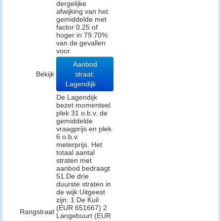
dergelijke
afwijking van het
gemiddelde met
factor 0.25 of
hoger in 79.70%
van de gevallen
voor.
Aanbod
Bekijk
straat:
Lagendijk
De Lagendijk
bezet momenteel
plek 31 o.b.v. de
gemiddelde
vraagprijs en plek
6 o.b.v.
meterprijs. Het
totaal aantal
straten met
aanbod bedraagt
51.De drie
duurste straten in
de wijk Uitgeest
zijn: 1 De Kuil
(EUR 651667) 2
Rangstraat
Langebuurt (EUR