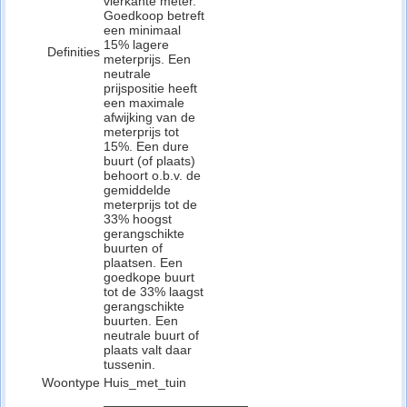
vierkante meter.
Goedkoop betreft
een minimaal
15% lagere
Definities
meterprijs. Een
neutrale
prijspositie heeft
een maximale
afwijking van de
meterprijs tot
15%. Een dure
buurt (of plaats)
behoort o.b.v. de
gemiddelde
meterprijs tot de
33% hoogst
gerangschikte
buurten of
plaatsen. Een
goedkope buurt
tot de 33% laagst
gerangschikte
buurten. Een
neutrale buurt of
plaats valt daar
tussenin.
Woontype
Huis_met_tuin