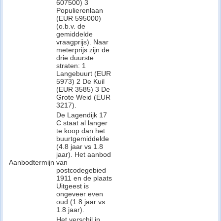
607500) 3
Populierenlaan
(EUR 595000)
(o.b.v. de
gemiddelde
vraagprijs). Naar
meterprijs zijn de
drie duurste
straten: 1
Langebuurt (EUR
5973) 2 De Kuil
(EUR 3585) 3 De
Grote Weid (EUR
3217).
De Lagendijk 17
C staat al langer
te koop dan het
buurtgemiddelde
(4.8 jaar vs 1.8
jaar). Het aanbod
Aanbodtermijn
van
postcodegebied
1911 en de plaats
Uitgeest is
ongeveer even
oud (1.8 jaar vs
1.8 jaar).
Het verschil in