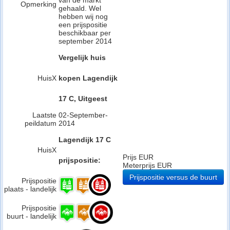
van de markt
Opmerking
gehaald. Wel
hebben wij nog
een prijspositie
beschikbaar per
september 2014
Vergelijk huis
HuisX
kopen Lagendijk
17 C, Uitgeest
Laatste
02-September-
peildatum
2014
Lagendijk 17 C
HuisX
Prijs EUR
prijspositie:
Meterprijs EUR
Prijspositie versus de buurt
Prijspositie
plaats - landelijk
Prijspositie
buurt - landelijk