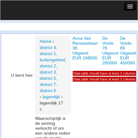
HuisX
Huis in vizier
Anna Van
De
De
Vergelijk prijsposities - wijk
Home
›
Renesselaan
Vrede
Vrede
district 4,
38
78
85
Nieuws
Uitgeest
Uitgeest
Uitgeest
district 1,
EUR 248000
EUR
EUR
buitengebied,
Info
260000
450000
district 2,
district 3,
Data table should have at least 2 columns
Privacy beleid
U bent hier:
district 5,
Data table should have at least 2 columns
district 7,
Cookie beleid
district 6
›
lagendijk
›
lagendijk 17
c
Waarschijnlijk is
de woning
verkocht of om
een andere reden