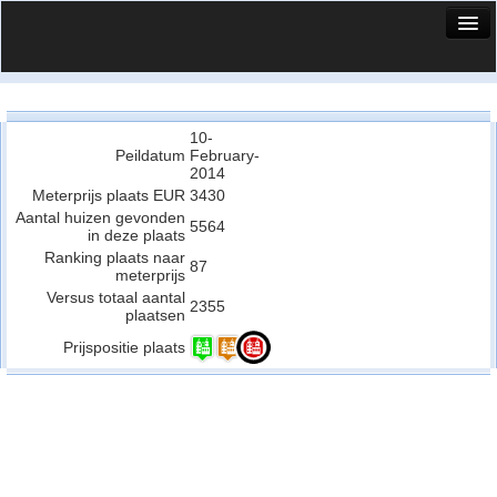
HuisX
Huis in vizier
10-
Vergelijk prijsposities - wijk
Peildatum
February-
2014
Nieuws
Meterprijs plaats EUR
3430
Aantal huizen gevonden
Info
5564
in deze plaats
Ranking plaats naar
87
Privacy beleid
meterprijs
Versus totaal aantal
2355
Cookie beleid
plaatsen
Prijspositie plaats