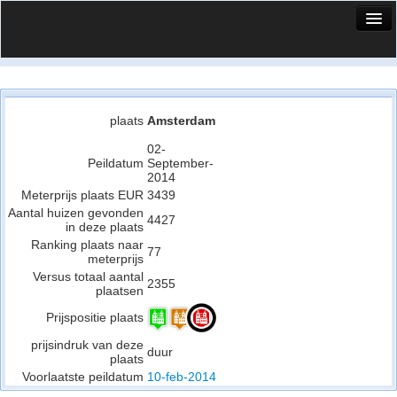
HuisX
Huis in vizier
Vergelijk prijsposities - wijk
plaats
Amsterdam
Nieuws
02-
Peildatum
September-
2014
Info
Meterprijs plaats EUR
3439
Aantal huizen gevonden
Privacy beleid
4427
in deze plaats
Ranking plaats naar
Cookie beleid
77
meterprijs
Versus totaal aantal
2355
plaatsen
Prijspositie plaats
prijsindruk van deze
duur
plaats
Voorlaatste peildatum
10-feb-2014