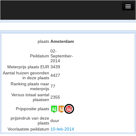
HuisX
Huis in vizier
Vergelijk prijsposities - wijk
plaats
Amsterdam
Nieuws
02-
Peildatum
September-
2014
Info
Meterprijs plaats EUR
3439
Aantal huizen gevonden
Privacy beleid
4427
in deze plaats
Ranking plaats naar
Cookie beleid
77
meterprijs
Versus totaal aantal
2355
plaatsen
Prijspositie plaats
prijsindruk van deze
duur
plaats
Voorlaatste peildatum
10-feb-2014