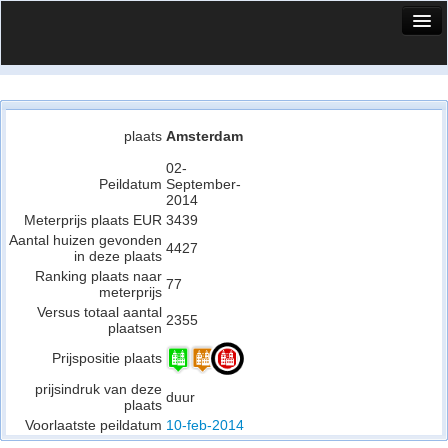
HuisX
Huis in vizier
Vergelijk prijsposities - wijk
plaats
Amsterdam
Nieuws
02-
Peildatum
September-
2014
Info
Meterprijs plaats EUR
3439
Aantal huizen gevonden
Privacy beleid
4427
in deze plaats
Ranking plaats naar
Cookie beleid
77
meterprijs
Versus totaal aantal
2355
plaatsen
Prijspositie plaats
prijsindruk van deze
duur
plaats
Voorlaatste peildatum
10-feb-2014