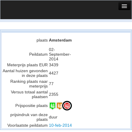
HuisX
Huis in vizier
Vergelijk prijsposities - wijk
plaats
Amsterdam
Nieuws
02-
Peildatum
September-
2014
Info
Meterprijs plaats EUR
3439
Aantal huizen gevonden
Privacy beleid
4427
in deze plaats
Ranking plaats naar
Cookie beleid
77
meterprijs
Versus totaal aantal
2355
plaatsen
Prijspositie plaats
prijsindruk van deze
duur
plaats
Voorlaatste peildatum
10-feb-2014