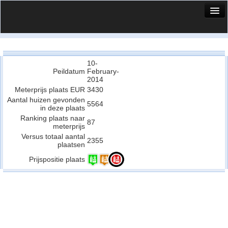
HuisX
Huis in vizier
10-
Vergelijk prijsposities - wijk
Peildatum
February-
2014
Nieuws
Meterprijs plaats EUR
3430
Aantal huizen gevonden
Info
5564
in deze plaats
Ranking plaats naar
87
Privacy beleid
meterprijs
Versus totaal aantal
2355
Cookie beleid
plaatsen
Prijspositie plaats