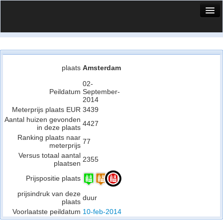
HuisX
Huis in vizier
Vergelijk prijsposities - wijk
plaats
Amsterdam
Nieuws
02-
Peildatum
September-
2014
Info
Meterprijs plaats EUR
3439
Aantal huizen gevonden
Privacy beleid
4427
in deze plaats
Ranking plaats naar
Cookie beleid
77
meterprijs
Versus totaal aantal
2355
plaatsen
Prijspositie plaats
prijsindruk van deze
duur
plaats
Voorlaatste peildatum
10-feb-2014