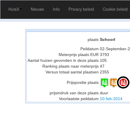
HuisX
Nieuws
Info
Privacy beleid
Cookie beleid
plaats
Schoorl
Peildatum
02-September-
Meterprijs plaats EUR
3793
Aantal huizen gevonden in deze plaats
105
Ranking plaats naar meterprijs
47
Versus totaal aantal plaatsen
2355
Prijspositie plaats
prijsindruk van deze plaats
duur
Voorlaatste peildatum
10-feb-2014