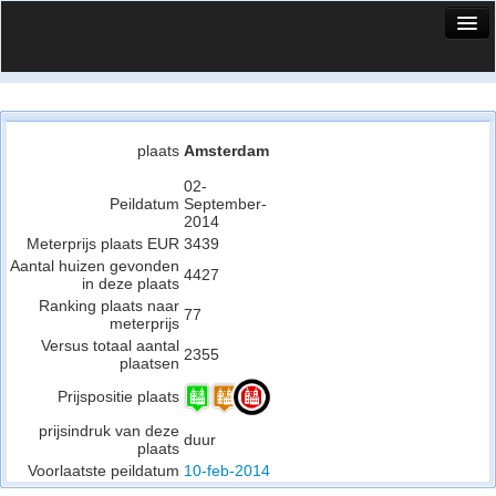
HuisX
Huis in vizier
Vergelijk prijsposities - wijk
plaats
Amsterdam
Nieuws
02-
Peildatum
September-
2014
Info
Meterprijs plaats EUR
3439
Aantal huizen gevonden
Privacy beleid
4427
in deze plaats
Ranking plaats naar
Cookie beleid
77
meterprijs
Versus totaal aantal
2355
plaatsen
Prijspositie plaats
prijsindruk van deze
duur
plaats
Voorlaatste peildatum
10-feb-2014