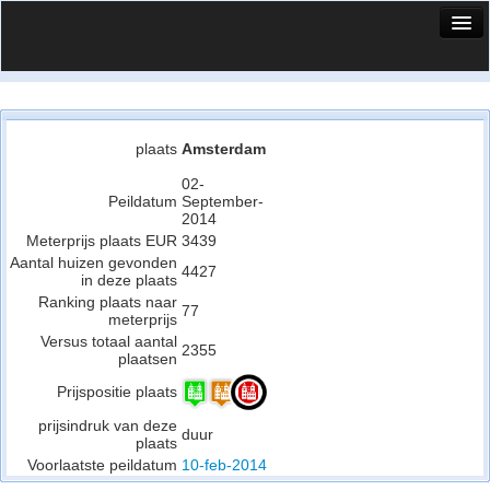
HuisX
Huis in vizier
Vergelijk prijsposities - wijk
plaats
Amsterdam
Nieuws
02-
Peildatum
September-
2014
Info
Meterprijs plaats EUR
3439
Aantal huizen gevonden
Privacy beleid
4427
in deze plaats
Ranking plaats naar
Cookie beleid
77
meterprijs
Versus totaal aantal
2355
plaatsen
Prijspositie plaats
prijsindruk van deze
duur
plaats
Voorlaatste peildatum
10-feb-2014