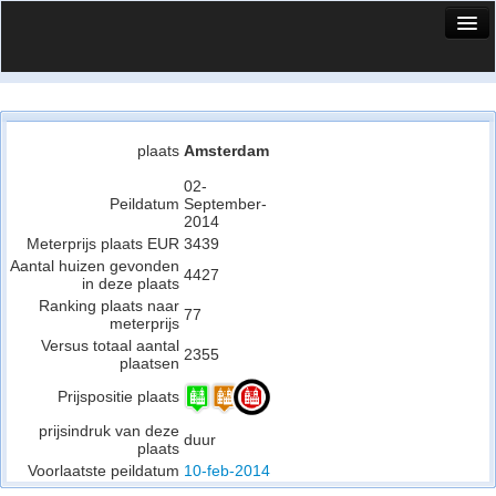
HuisX
Huis in vizier
Vergelijk prijsposities - wijk
plaats
Amsterdam
Nieuws
02-
Peildatum
September-
2014
Info
Meterprijs plaats EUR
3439
Aantal huizen gevonden
Privacy beleid
4427
in deze plaats
Ranking plaats naar
Cookie beleid
77
meterprijs
Versus totaal aantal
2355
plaatsen
Prijspositie plaats
prijsindruk van deze
duur
plaats
Voorlaatste peildatum
10-feb-2014