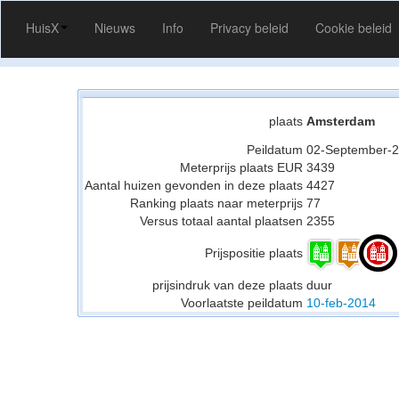
HuisX
Nieuws
Info
Privacy beleid
Cookie beleid
plaats
Amsterdam
Peildatum
02-September-
Meterprijs plaats EUR
3439
Aantal huizen gevonden in deze plaats
4427
Ranking plaats naar meterprijs
77
Versus totaal aantal plaatsen
2355
Prijspositie plaats
prijsindruk van deze plaats
duur
Voorlaatste peildatum
10-feb-2014